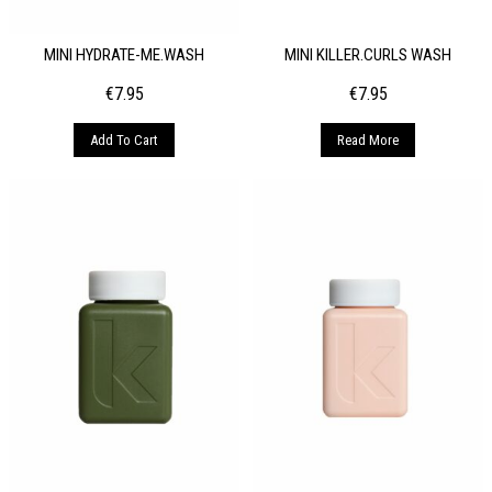
MINI HYDRATE-ME.WASH
MINI KILLER.CURLS WASH
€
7.95
€
7.95
Add To Cart
Read More