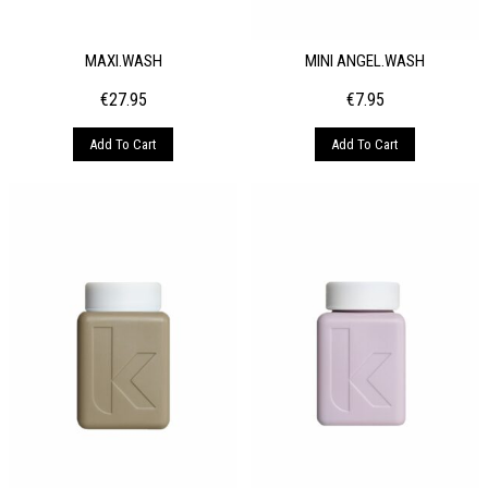
MAXI.WASH
MINI ANGEL.WASH
€
27.95
€
7.95
Add To Cart
Add To Cart